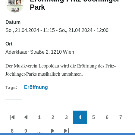
Park
Datum
So., 21.04.2024 - 11:15
-
So., 21.04.2024 - 12:00
Ort
Aderklaaer Straße 2, 1210 Wien
Der Musikverein Leopoldau wird die Eröffnung des Fritz-
Jöchlinger-Parks musikalisch umrahmen.
Eröffnung
Tags
1
2
3
4
5
6
7
Seitennummerierung
Erste
Vorherige
Page
Page
Page
Aktuelle
Page
Page
Page
Seite
Seite
Seite
8
9
…
Page
Page
Nächste
Letzte